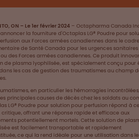
O, ON – Le 1er février 2024
– Octapharma Canada Inc
d'annoncer la fourniture d'Octaplas LG® Poudre pour solu
erfusion aux Forces armées canadiennes dans le cadr
entaire de Santé Canada pour les urgences sanitaires
 ou des Forces armées canadiennes. Ce produit innovan
on de plasma lyophilisée, est spécialement conçu pour 
é dans les cas de gestion des traumatismes au champ d
es.
aumatismes, en particulier les hémorragies incontrôlées
des principales causes de décès chez les soldats au co
as LG® Poudre pour solution pour perfusion répond à c
 critique, offrant une réponse rapide et efficace aux
ments potentiellement mortels. Cette solution de plas
lisée est facilement transportable et rapidement
tituée, ce qui la rend idéale pour une utilisation dans le