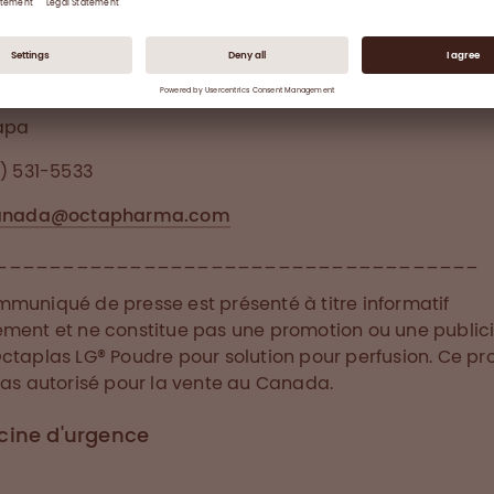
ux vitaux lorsqu'ils en ont le plus besoin.
dia Contact
apa
6) 531-5533
canada@octapharma.com
____________________________________
muniqué de presse est présenté à titre informatif
ment et ne constitue pas une promotion ou une publici
ctaplas LG® Poudre pour solution pour perfusion. Ce pr
pas autorisé pour la vente au Canada.
ine d'urgence