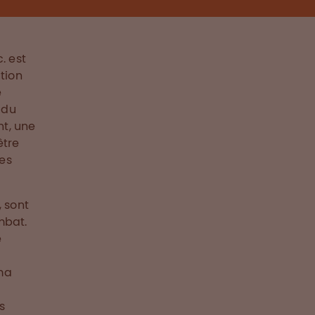
. est
tion
e
 du
t, une
être
es
, sont
mbat.
e
ma
s