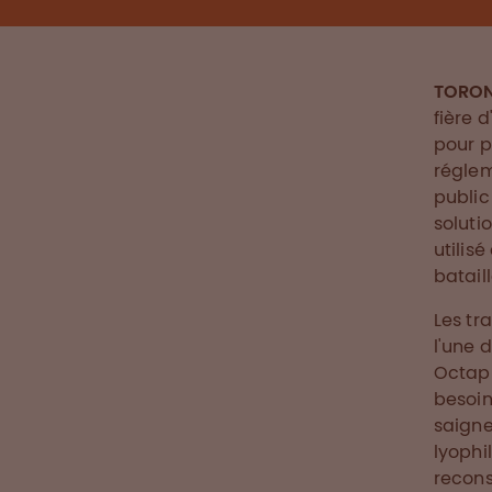
TORONT
fière 
pour p
réglem
public
soluti
utilis
bataill
Les tr
l'une 
Octapl
besoin
saigne
lyophi
recons