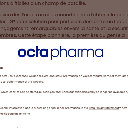
ions difficiles d’un champ de bataille.
ision des Forces armées canadiennes d'obtenir la pou
as LG® pour solution pour perfusion démontre un leade
engagement remarquables envers la santé et la sécuri
mbres. Cette étape pionnière, la première du genre à
lle mondiale, souligne la détermination des Forces à ad
aitements médicaux innovants pour améliorer les soins
s dans des environnements difficiles.
u'Octaplas LG® Poudre pour solution pour perfusion ne s
mologué pour la vente au Canada, cette initiative reflè
ment d'Octapharma envers l'innovation médicale et n
ment à soutenir les Forces armées canadiennes dans 
 vitale.
arma se consacre à l'amélioration de la vie des patie
entier. En fournissant Octaplas LG® Poudre pour soluti
ion aux Forces armées canadiennes, nous honorons ce
ment, en garantissant à nos soldats l'accès aux soins