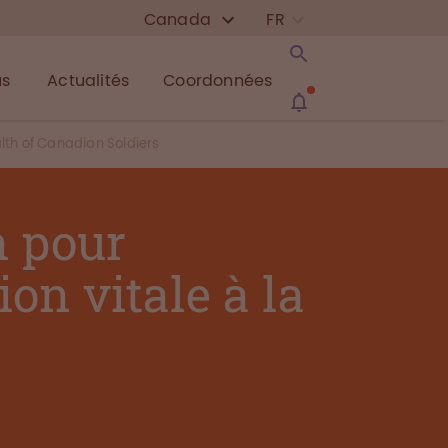
Canada
FR
us
Actualités
Coordonnées
alth of Canadian Soldiers
n pour
on vitale à la