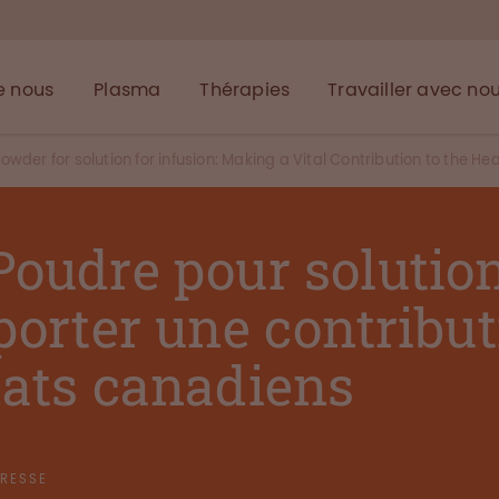
e nous
Plasma
Thérapies
Travailler avec no
wder for solution for infusion: Making a Vital Contribution to the He
Poudre pour solutio
porter une contributi
dats canadiens
RESSE