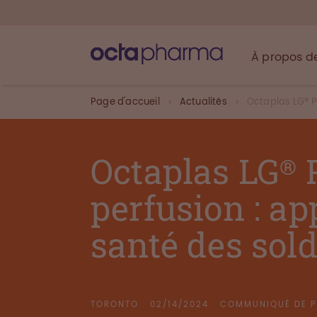
À propos d
Page d'accueil
Actualités
Octaplas LG® Po
Octaplas LG® 
perfusion : ap
santé des sol
TORONTO
02/14/2024
COMMUNIQUÉ DE P