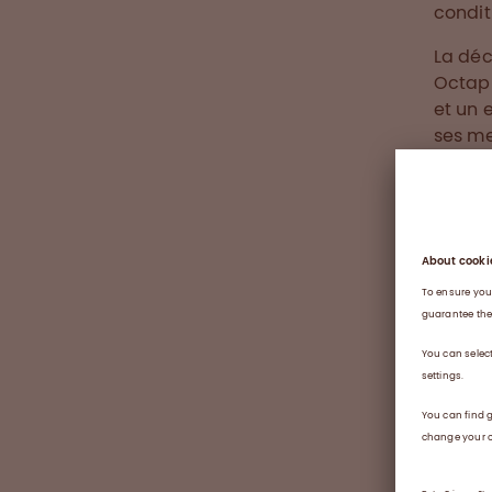
condit
La déc
Octapl
et un 
ses me
l'éche
des tr
soldat
Bien q
pas ho
dévoue
engage
mission
Octaph
monde 
perfus
engage