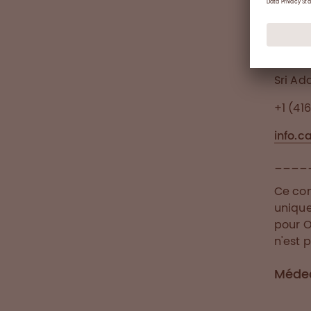
médica
Me
Sri Ad
+1 (41
info.
____
Ce com
unique
pour O
n'est 
Médec