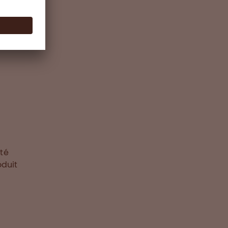
té
oduit