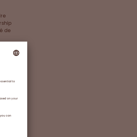
dre
rship
té de
opter
 aux
oit
te le
otre
leur
nts du
on pour
t