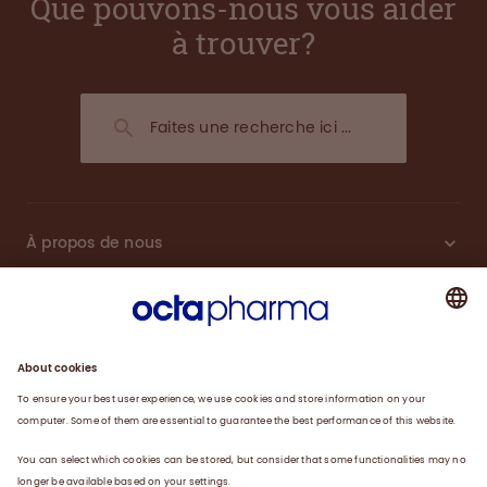
Que pouvons-nous vous aider
à trouver?
À propos de nous
Plasma
Thérapies
Travailler avec nous
Actualités