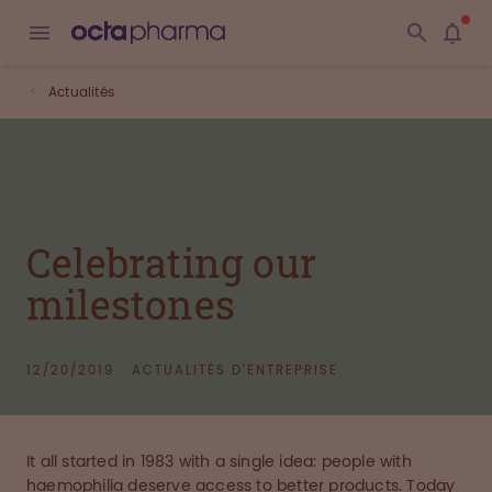
Actualités
Celebrating our
milestones
12/20/2019
ACTUALITÉS D'ENTREPRISE
It all started in 1983 with a single idea: people with
haemophilia deserve access to better products. Today