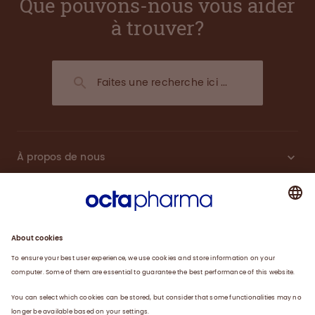
Que pouvons-nous vous aider
à trouver?
À propos de nous
Plasma
Thérapies
Travailler avec nous
Actualités